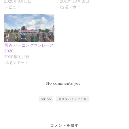
2020年9月13日
2018年10月16日
す
ウ
す
)
ィ
)
レビュー
出場レポート
ン
ド
ウ
で
開
き
ま
す
)
熊谷 バーニングマンレース
2020
2020年9月1日
出場レポート
No comments yet
SIDAS
カスタムインソール
コメントを残す