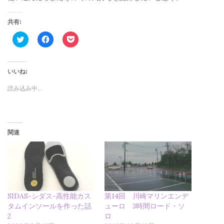
共有:
ク
F
ク
リ
a
リ
ッ
c
ッ
ク
e
ク
し
b
し
て
o
て
いいね:
T
o
P
w
k
o
読み込み中…
i
で
c
t
共
k
t
有
e
e
す
t
r
る
で
で
に
シ
共
は
ェ
関連
有
ク
ア
(
リ
(
新
ッ
新
し
ク
し
い
し
い
ウ
て
ウ
ィ
く
ィ
ン
だ
ン
ド
さ
ド
ウ
い
ウ
SIDAS-シダス-高性能カス
第14回 川崎マリンエンデ
で
(
で
タムインソールを作った話
ューロ 3時間ロード・ソ
開
新
開
き
し
き
2
ロ
ま
い
ま