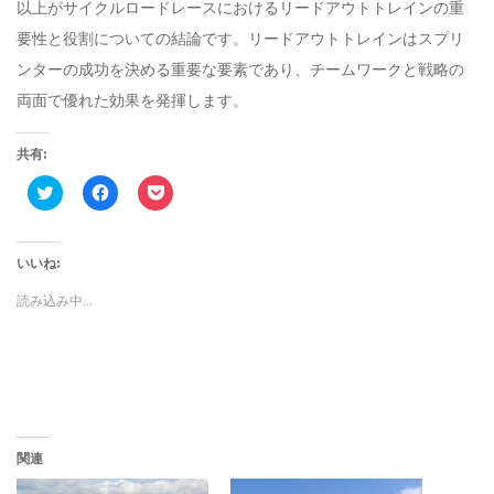
以上がサイクルロードレースにおけるリードアウトトレインの重
要性と役割についての結論です。リードアウトトレインはスプリ
ンターの成功を決める重要な要素であり、チームワークと戦略の
両面で優れた効果を発揮します。
共有:
ク
F
ク
リ
a
リ
ッ
c
ッ
ク
e
ク
し
b
し
て
o
て
いいね:
T
o
P
w
k
o
読み込み中…
i
で
c
t
共
k
t
有
e
e
す
t
r
る
で
で
に
シ
共
は
ェ
有
ク
ア
(
リ
(
新
ッ
新
し
ク
し
関連
い
し
い
ウ
て
ウ
ィ
く
ィ