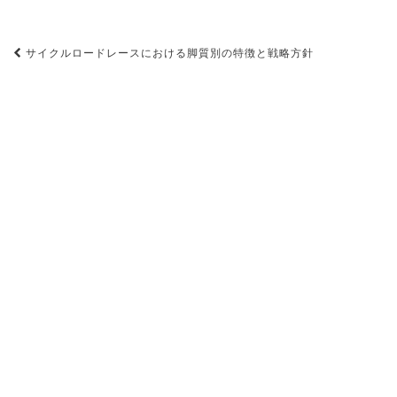
投
サイクルロードレースにおける脚質別の特徴と戦略方針
稿
ナ
ビ
ゲ
ー
シ
ョ
ン