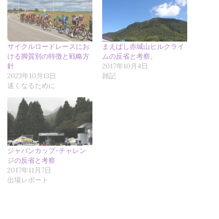
ン
だ
ン
ド
さ
ド
ウ
い
ウ
で
(
で
開
新
開
き
し
き
ま
い
ま
サイクルロードレースにお
まえばし赤城山ヒルクライ
す
ウ
す
)
ィ
)
ける脚質別の特徴と戦略方
ムの反省と考察。
ン
針
2017年10月4日
ド
ウ
2023年10月13日
雑記
で
速くなるために
開
き
ま
す
)
ジャパンカップ-チャレン
ジの反省と考察
2017年11月7日
出場レポート