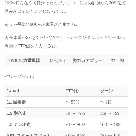
200w切らなくて良かったと思いつつ、前回の計測から30%近く
誤差が出ていたことにびっくり…
そりゃ平気で300wか表示されますわ…
現在体重が57kgくらいなので、
トレーニングサポートツール
へ
今回のFTP値を入力すると。
PWR 出力重量比
3.7w/kg
脚力カテゴリー
並 脚
パワーゾーンは
Level
FTP比
ゾーン
L1 回復走
〜 55%
〜 116
L2 耐久走
56 〜 75%
118 〜 158
L3 テンポ走
76 〜 90%
160 〜 189
SST スイートスポット
88 〜 94%
185 〜 198