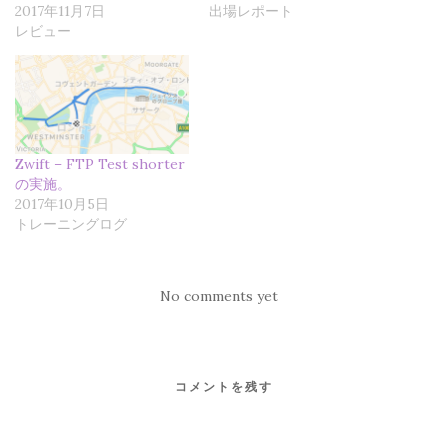
2017年11月7日
出場レポート
す
ウ
す
)
ィ
)
レビュー
ン
ド
ウ
で
開
き
ま
す
)
Zwift – FTP Test shorter
の実施。
2017年10月5日
トレーニングログ
No comments yet
コメントを残す