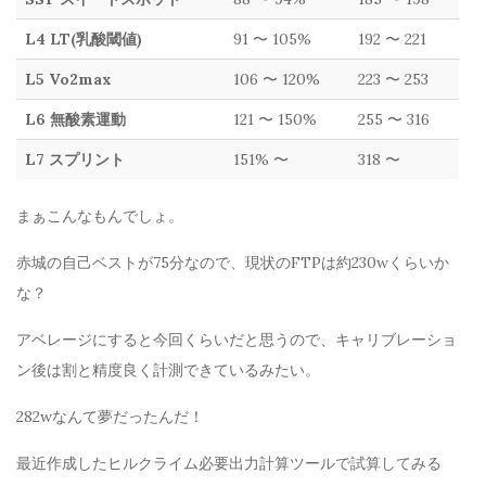
L4 LT(乳酸閾値)
91 〜 105%
192 〜 221
L5 Vo2max
106 〜 120%
223 〜 253
L6 無酸素運動
121 〜 150%
255 〜 316
L7 スプリント
151% 〜
318 〜
まぁこんなもんでしょ。
赤城の自己ベストが75分なので、現状のFTPは約230wくらいか
な？
アベレージにすると今回くらいだと思うので、キャリブレーショ
ン後は割と精度良く計測できているみたい。
282wなんて夢だったんだ！
最近作成したヒルクライム必要出力計算ツールで試算してみる