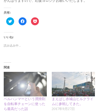
がんばりますので、応援ヨロシクお願いいたします。
共有:
ク
F
ク
リ
a
リ
ッ
c
ッ
ク
e
ク
し
b
し
て
o
て
いいね:
T
o
P
w
k
o
読み込み中…
i
で
c
t
共
k
t
有
e
e
す
t
r
る
で
で
に
シ
共
は
ェ
関連
有
ク
ア
(
リ
(
新
ッ
新
し
ク
し
い
し
い
ウ
て
ウ
ィ
く
ィ
ン
だ
ン
ド
さ
ド
ウ
い
ウ
ベルハンマーという潤滑剤
まえばし赤城山ヒルクライ
で
(
で
を自転車チェーンに使った
ムに参戦してきた。
開
新
開
き
し
き
ら最高だった話
2017年9月27日
ま
い
ま